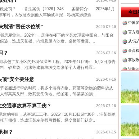
政处罚？
2026-07-28
中方对
罚？ 鲁法案例【2026】346 案情简介 2025年1月
今日
停车时，因故意毁损他人车辆被举报，称杨某涉嫌酒..
中国发
官方
划清“责任水位线”
2026-07-16
从“无
房屋业主。2024年，居住在楼下的李某发现家中阳台、与阳台
痕迹，造成天花板、内墙及屋内沙发、桌椅等发霉、..
最高
吗？
事故致
2026-07-16
司承包了某小区的外墙保温等工程。2025年4月29日、5月3日原告
近期涉
料、砂浆袋、泡沫等建筑垃圾交给张某个人进行处置..
半生相
头顶”安全要注意
2026-07-16
一纸欠
节省搬运行李的时间，将多个装有衣物、药酒等杂物的塑料袋从
26万
人邹某某头部，致其受伤倒地。经鉴定，邹某某的损..
杨天
发生交通事故算不算工伤？
2026-07-16
传销头
建的项目，从事泥工工作。2025年10月13日6时30分，汪某驾驶
四川省
托车相撞，造成汪某左侧颧弓骨折。经交警部门认定..
中方对
承担？
2026-07-15
茶叶“炒上天”
中国发