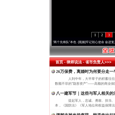
1
2
3
 深刻改变雪域高原..
·[视频]
永葆“两个先锋队”本色
·[视频]
牢记初心使命 奋进复兴征程
首页
- 律师说法 -
省市负责人>>>
26万保费，离婚时为何要分走一
人到中年，大半辈子的积蓄往往不
数额不菲的"隐形资产"——高额的商业保
八一建军节｜这些与军人相关的
提起军人，忠诚、勇敢、担当、无
本，《国防法》《军人地位和权益保障法