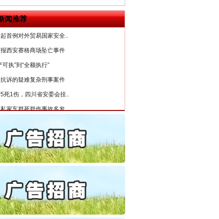
6家美国实体采取反制措..
新闻推荐
起首例对外贸易国家安全..
通报西安赛格商场坠亡事件
产可执”到“全额执行”
检抗诉的疑难复杂刑事案件
5死1伤，四川省安委会挂..
私家车群死群伤事故多发..
守，一别两宽：这场老年..
条伤亲情 巡回调解促和..
保费，离婚时为何要分走一..
誉，不得录用为公务员
目出狱后办书院暴力管教..
公安厅征集新型黑恶违法..
6家美国实体采取反制措..
“神药”背后的真相
起首例对外贸易国家安全..