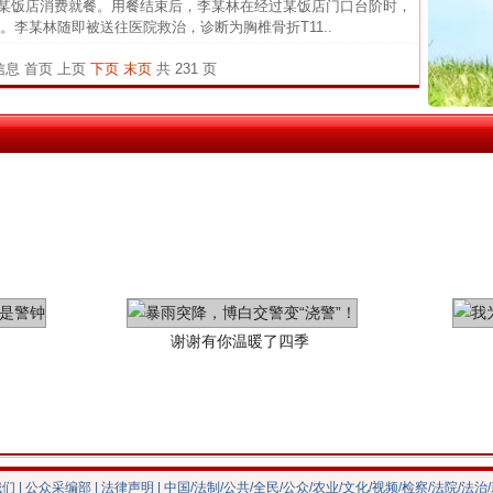
在某饭店消费就餐。用餐结束后，李某林在经过某饭店门口台阶时，
官方
李某林随即被送往医院救治，诊断为胸椎骨折T11..
从“无
条信息
首页
上页
下页
末页
共 231 页
最高
事故致
谢谢有你温暖了四季
我们
|
公众采编部
|
法律声明
| 中国/法制/公共/全民/公众/农业/文化/视频/检察/法院/法治