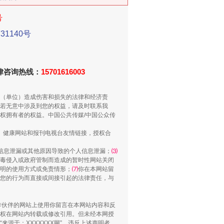
号
新中国诞生的见证
1140号
法律咨询热线：
15701616003
（单位）造成伤害和损失的法律和经济责
若无意中涉及到您的权益，请及时联系我
权拥有者的权益。中国公共传媒/中国公众传
、健康网站和报刊电视台友情链接，授权合
信息泄漏或其他原因导致的个人信息泄漏；
⑶
毒侵入或政府管制而造成的暂时性网站关闭
千亩耕地变“别墅”
明的使用方式或免责情形；
⑺
你在本网站留
您的行为而直接或间接引起的法律责任，与
合作伙伴的网站上使用你留言在本网站内容和反
权在网站内转载或修改引用。但未经本网授
源于：XXXXXXX网”。违反上述声明者，