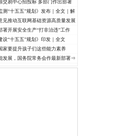
源交易中心招投标 多部门作出部署
监测“十五五”规划》发布｜全文｜解
意见推动互联网基础资源高质量发展
部署开展安全生产“打非治违”工作
建设“十五五”规划》印发｜全文
国家要提升孩子们这些能力素养
初心使命 奋进复兴征程丨“转折之城”激荡..
·[视频]
牢记初心使命 奋进复兴征程丨红船起航
能发展，国务院常务会作最新部署⇒
私家车群死群伤事故多发..
守，一别两宽：这场老年..
条伤亲情 巡回调解促和..
保费，离婚时为何要分走一..
誉，不得录用为公务员
目出狱后办书院暴力管教..
公安厅征集新型黑恶违法..