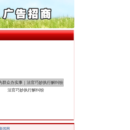
通报西安赛格商场坠亡事件
产可执”到“全额执行”
检抗诉的疑难复杂刑事案件
5死1伤，四川省安委会挂..
法官巧妙执行解纠纷
/新闻网