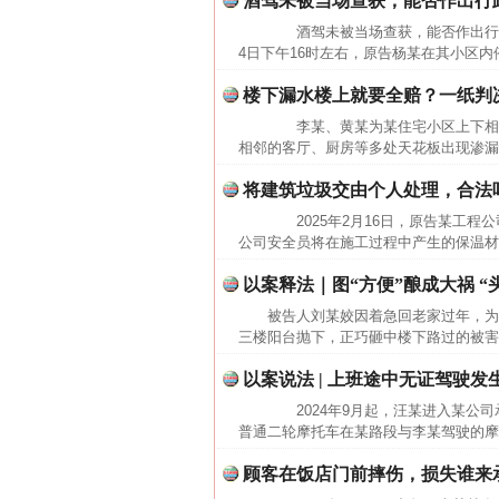
酒驾未被当场查获，能否作出行
酒驾未被当场查获，能否作出行政处
4日下午16时左右，原告杨某在其小区内
楼下漏水楼上就要全赔？一纸判决
李某、黄某为某住宅小区上下相邻
相邻的客厅、厨房等多处天花板出现渗漏
将建筑垃圾交由个人处理，合法
2025年2月16日，原告某工程公
公司安全员将在施工过程中产生的保温材
以案释法｜图“方便”酿成大祸 “
被告人刘某姣因着急回老家过年，为
三楼阳台抛下，正巧砸中楼下路过的被害
以案说法 | 上班途中无证驾驶
2024年9月起，汪某进入某公司承
普通二轮摩托车在某路段与李某驾驶的摩
网上购药对药下症？
顾客在饭店门前摔伤，损失谁来