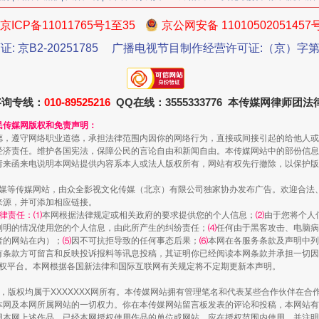
京ICP备11011765号1至35
京公网安备 11010502051457
今年投资意愿榜揭晓
证: 京B2-20251785
广播电视节目制作经营许可证:（京）字第3
咨询专线：
010-89525216
QQ在线：3555333776 本传媒网律师团
民传媒网版权和免责声明：
德，遵守网络职业道德，承担法律范围内因你的网络行为，直接或间接引起的给他人或
经济责任。维护各国宪法，保障公民的言论自由和新闻自由。本传媒网站中的部份信息
请来函来电说明本网站提供内容系本人或法人版权所有，网站有权先行撤除，以保护版
传媒等传媒网站，由众全影视文化传媒（北京）有限公司独家协办发布广告。欢迎合法
来源，并可添加相应链接。
律责任：⑴
本网根据法律规定或相关政府的要求提供您的个人信息；
⑵
由于您将个人
列明的情况使用您的个人信息，由此所产生的纠纷责任；
⑷
任何由于黑客攻击、电脑病
魏明亮严重违纪违法案透视
者的网站在内）；
⑸
因不可抗拒导致的任何事态后果；
⑹
本网在各服务条款及声明中列
有条款方可留言和反映投诉报料等讯息投稿，其证明你已经阅读本网条款并承担一切因
语权平台。本网根据各国新法律和国际互联网有关规定将不定期更新本声明。
作品，版权均属于XXXXXXX网所有。本传媒网站拥有管理笔名和代表某些合作伙伴在
本网及本网所属网站的一切权力。你在本传媒网站留言板发表的评论和投稿，本网站有
本网上述作品。已经本网授权使用作品的单位或网站，应在授权范围内使用，并注明“来