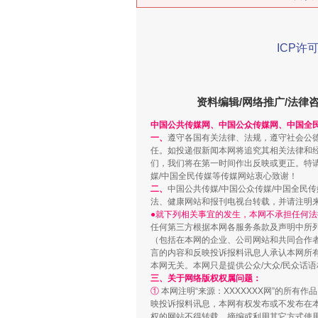
ICP许可
在谋一域中谋全局
资料编辑/网络推广/法律
中国公共传媒网、中国公众传媒网、中国全
一、
遵守各国有关法律、法规，遵守社会公
任。如投递假新闻本网将追究其相关法律和
们，我们将在第一时间作出反映或更正。特
媒/中国全民传媒等传媒网站衷心致谢！
二、
中国公共传媒/中国公众传媒/中国全民
法、健康网站和报刊电视台转载，并请注明
●就下列相关事宜的发生，本网不承担任何法
任何第三方根据本网各服务条款及声明中所
习近平的博鳌关键词
（包括在本网的企业、公司网站和共同合作
言的内容和反映投诉报料讯息人承认本网所
本网无关。本网只是提供公众/大众/民众话
三、关于网络版权权属问题：
①
本网注明“来源：XXXXXXX网”的所有
映投诉报料讯息，本网有权发布或不发布在
权的网站不得转载、摘编或利用其它方式使用