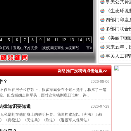
事关公共资
《生态环境
读
四部门印发
多部门联合
《美丽中国
4
5
6
7
8
9
10
11
12
13
14
15
未来五年，
丨宝塔山下好光景..
·[视频]
因党而生 为党而战——百年“纪”事⑧加强纪律..
·[视频]
牢记
事关人工智
网络推广投稿请点击这里>>
近期涉
半？
2026-08-06
半生相
仅压在房子和存款上，很多家庭会在不知不觉中，积累了一笔
一纸欠
险。但当婚姻走到尽头，面对这笔钱到底归谁时，许..
26万
法律知识要知道
2026-07-29
杨天
私是刻在他们身上的鲜明标签。我国构建起以《宪法》为根
传销头
》《兵役法》《民法典》《刑法》《退役军人保障法》..
四川省