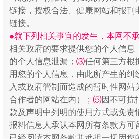
“刷贴”乱象丛生
链接，授权合法、健康网站和报刊
链接。
●就下列相关事宜的发生，本网不
相关政府的要求提供您的个人信息
的个人信息泄漏；
⑶
任何第三方根
用您的个人信息，由此所产生的纠
入或政府管制而造成的暂时性网站
揭批美国五大"原罪"
合作者的网站在内）；
⑸
因不可抗
款及声明中列明的使用方式或免责
报料信息人承认本网所有条款方可
已经阅读本网条款并承担一切因您