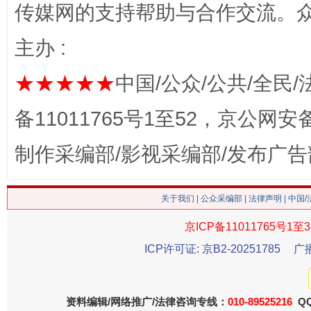
这是一记警钟！
谢
传媒网的支持帮助与合作交流。
主办 :
★★★★★
中国/公众/公共/全民/
备11011765号1至52，京公网安备：
制作采编部/影视采编部/发布广告
今
在谋一域中谋全局
关于我们
|
公众采编部
|
法律声明
| 中国
京ICP备11011765号1至3
ICP许可证: 京B2-20251785
广
资料编辑/网络推广/法律咨询专线：
010-89525216
QQ