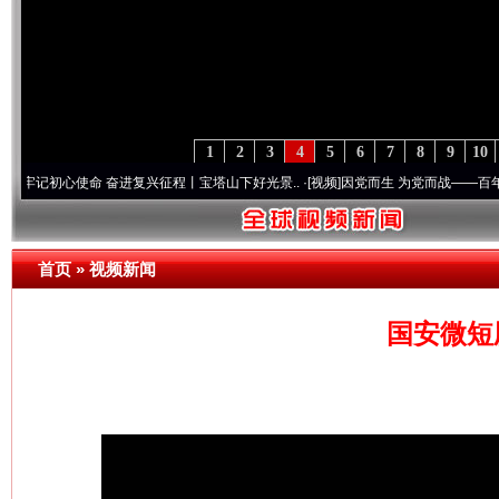
1
2
3
4
5
6
7
8
9
10
心使命 奋进复兴征程丨宝塔山下好光景..
·[视频]
因党而生 为党而战——百年“纪”事⑧加
首页
»
视频新闻
国安微短