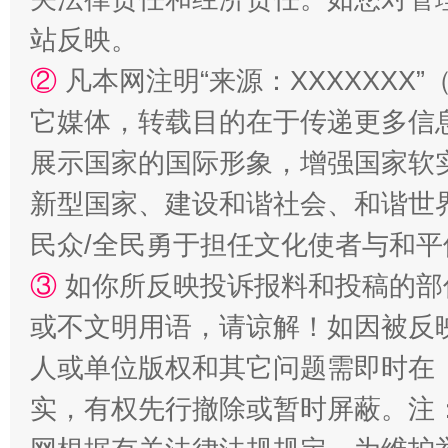
站反映。
漫山遍野的桃花与雪山、麦地、白藏房
②
凡本网注明“来源：XXXXXX
它媒体，转载目的在于传递更多信
展示国家的国际形象，增强国家软
新型国家、建设和谐社会、和谐世界
民众/全民勇于担任文化使者与和
③
如你所反映投诉报料和投稿的部
或不文明用语，请谅解！如因被反
招工难、用工荒背后
人或单位版权和其它问题需即时在
实，有权先行撤除或暂时屏蔽。注